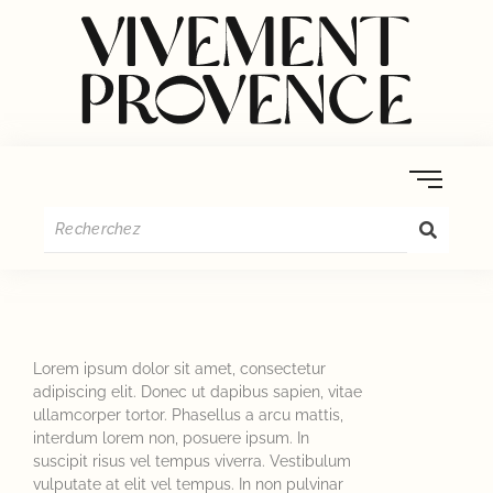
Lorem ipsum dolor sit amet, consectetur
adipiscing elit. Donec ut dapibus sapien, vitae
ullamcorper tortor. Phasellus a arcu mattis,
interdum lorem non, posuere ipsum. In
suscipit risus vel tempus viverra. Vestibulum
vulputate at elit vel tempus. In non pulvinar